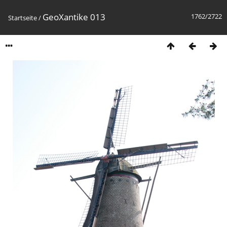
GeoXantike 013
1762/2722
Startseite
/