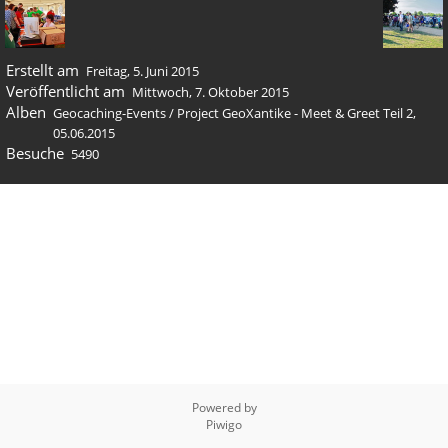
Erstellt am
Freitag, 5. Juni 2015
Veröffentlicht am
Mittwoch, 7. Oktober 2015
Alben
Geocaching-Events
/
Project GeoXantike - Meet & Greet Teil 2,
05.06.2015
Besuche
5490
Powered by
Piwigo