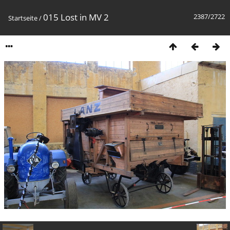
015 Lost in MV 2
2387/2722
Startseite
/