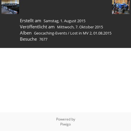
Erstellt am
Samstag, 1. August 2015
Veröffentlicht am
Mittwoch, 7. Oktober 2015
Alben
Geocaching-Events
/
Lost in MV 2, 01.08.2015
Besuche
7677
Powered by
Piwigo